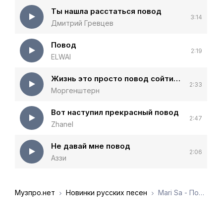
Ты нашла расстаться повод
3:14
Дмитрий Гревцев
Повод
2:19
ELWAI
Жизнь это просто повод сойти с ума
2:33
Моргенштерн
Вот наступил прекрасный повод
2:47
Zhanel
Не давай мне повод
2:06
Аззи
Музпро.нет
Новинки русских песен
Mari Sa - Повод