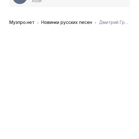
Аззи
Музпро.нет
Новинки русских песен
Дмитрий Гревцев - Ты нашла расстаться повод