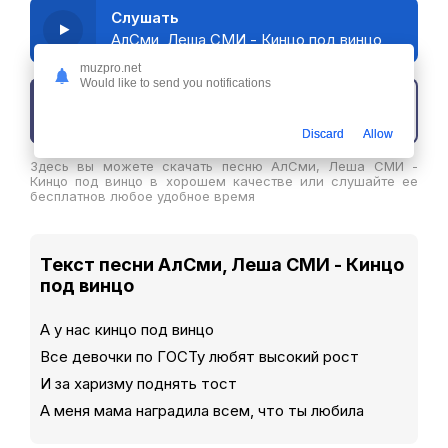
Слушать
АлСми, Леша СМИ - Кинцо под винцо
muzpro.net
Would like to send you notifications
Скачать трек
Discard
Allow
Здесь вы можете скачать песню АлСми, Леша СМИ -
Кинцо под винцо в хорошем качестве или слушайте ее
бесплатнов любое удобное время
Текст песни АлСми, Леша СМИ - Кинцо
под винцо
А у нас кинцо под винцо
Все девочки по ГОСТу любят высокий рост
И за харизму поднять тост
А меня мама наградила всем, что ты любила