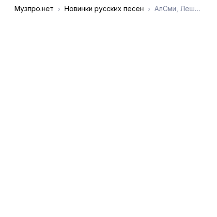
Музпро.нет
Новинки русских песен
АлСми, Леша СМИ - Кинцо под винцо
DMCA
Обратная связь
Обращение к
пользователям
admin@muzpro.net