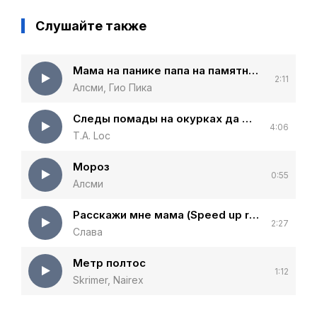
Слушайте также
Мама на панике папа на памятнике
2:11
Алсми, Гио Пика
Следы помады на окурках да меня любят суки
4:06
T.A. Loc
Мороз
0:55
Алсми
Расскажи мне мама (Speed up remix)
2:27
Слава
Метр полтос
1:12
Skrimer, Nairex