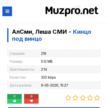
АлСми, Леша СМИ -
Кинцо
под винцо
Слушали:
219
Размер:
5.12 MB
Длительность:
2:14
Качество:
320 kbps
Дата релиза:
9-05-2026, 15:27
0
0