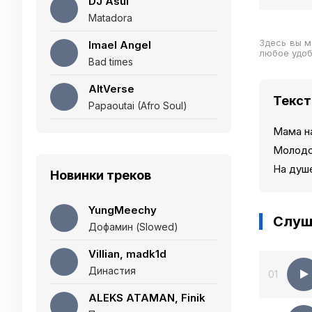
DJ Asul
Matadora
Здесь вы м
Imael Angel
любое удо
Bad times
AltVerse
Текст
Papaoutai (Afro Soul)
Мама на
Молодо
На душ
Новинки треков
YungMeechy
Слуш
Дофамин (Slowed)
Villian, madk1d
Династия
01
ALEKS ATAMAN, Finik