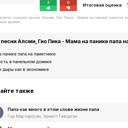
2
0
Итоговая оценка:
ожете скачать песню Алсми, Гио Пика - Мама на панике папа на 
бное время
 песни Алсми, Гио Пика - Мама на панике папа 
 панике папа на памятнике
сть в панельном домике
е дыры как в экономике
айте также
Папа как много в этом слове жизни папа
Гор Мартиросян, Эрнест Геворгян