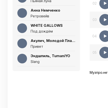
Пьяная луна
02
Анна Немченко
Ретровейв
03
WHITE GALLOWS
Под дождём
04
Акулич, Молодой Платон
Привет
05
Эндшпиль, TumaniYO
Slang
Музпро.не