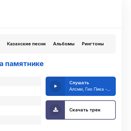
Казахские песни
Альбомы
Рингтоны
на памятнике
Слушать
Алсми, Гио Пика - Мама на панике папа на памятнике
Скачать трек