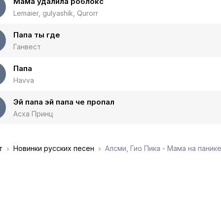
Мама удалила роблокс
Lemaier, gulyashik, Qurorr
Папа ты где
Ганвест
Папа
Havva
Эй папа эй папа че пропал
Асха Принц
т
Новинки русских песен
Алсми, Гио Пика - Мама на паник