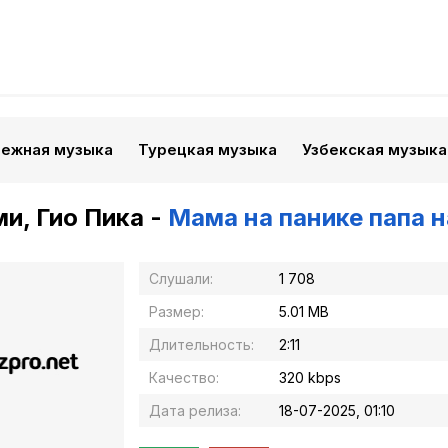
бежная музыка
Турецкая музыка
Узбекская музыка
и, Гио Пика -
Мама на панике папа 
Слушали:
1 708
Размер:
5.01 MB
Длительность:
2:11
Качество:
320 kbps
Дата релиза:
18-07-2025, 01:10