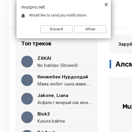
muzpro.net
Would like to send you notifications
Discard
Allow
Топ треков
Зару
ZXKAI
Алсм
No batidao (Slowed)
Кенжебек Нурдолдай
Мама любит сына мама любит дочь (Полная версия)
Jakone, Liana
Асфальт мокрый как мои глаза и я нарезаю
Blok3
Kusura bakma