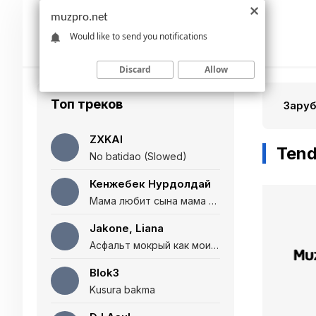
muzpro.net
Would like to send you notifications
Discard
Allow
Топ треков
Зару
ZXKAI
Tend
No batidao (Slowed)
Кенжебек Нурдолдай
Мама любит сына мама любит дочь (Полная версия)
Jakone, Liana
Асфальт мокрый как мои глаза и я нарезаю
Blok3
Kusura bakma