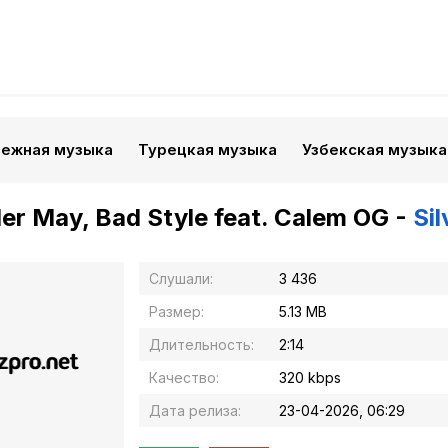
бежная музыка
Турецкая музыка
Узбекская музыка
er May, Bad Style feat. Calem OG -
Sil
Слушали:
3 436
Размер:
5.13 MB
Длительность:
2:14
Качество:
320 kbps
Дата релиза:
23-04-2026, 06:29