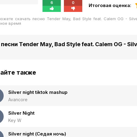
6
0
Итоговая оценка:
ожете скачать песню Tender May, Bad Style feat. Calem OG - Sil
бное время
песни Tender May, Bad Style feat. Calem OG - Silv
айте также
Silver night tiktok mashup
Avancore
Silver Night
Key W
Silver night (Седая ночь)