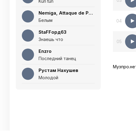
03
Kun tun
Nemiga, Attaque de Panique
Белым
04
StaFFорд63
Знаешь что
05
Enzro
Последний танец
Музпро.не
Рустам Нахушев
Молодой