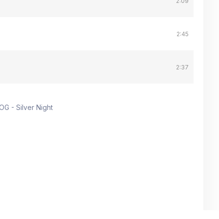
2:09
2:45
2:37
G - Silver Night