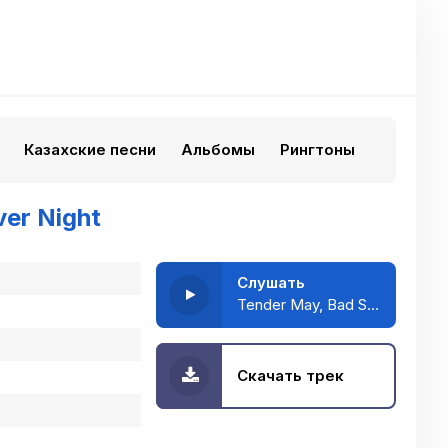
Казахские песни
Альбомы
Рингтоны
ver Night
Слушать
Tender May, Bad Style feat. Calem OG - Silver Night
Скачать трек