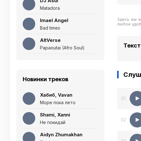
DJ Asul
Matadora
Здесь вы м
Imael Angel
любое удо
Bad times
AltVerse
Текст 
Papaoutai (Afro Soul)
Слуш
Новинки треков
Хабиб, Vavan
01
Море пока лето
Shami, Xanni
02
Не покидай
Aidyn Zhumakhan