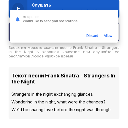
Слушать
Frank Sinatra - Strangers In the Night
muzpro.net
Would like to send you notifications
Скачать трек
Discard
Allow
Здесь вы можете скачать песню Frank Sinatra - Strangers
In the Night в хорошем качестве или слушайте ее
бесплатнов любое удобное время
Текст песни Frank Sinatra - Strangers In
the Night
Strangers in the night exchanging glances
Wondering in the night, what were the chances?
We'd be sharing love before the night was through