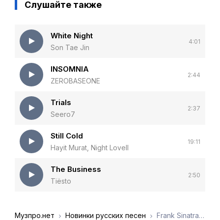
Слушайте также
White Night
4:01
Son Tae Jin
INSOMNIA
2:44
ZEROBASEONE
Trials
2:37
Seero7
Still Cold
19:11
Hayit Murat, Night Lovell
The Business
2:50
Tiësto
Музпро.нет
Новинки русских песен
Frank Sinatra - Strangers In the Night