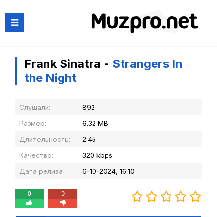
Frank Sinatra -
Strangers In
the Night
Слушали:
892
Размер:
6.32 MB
Длительность:
2:45
Качество:
320 kbps
Дата релиза:
6-10-2024, 16:10
0
0