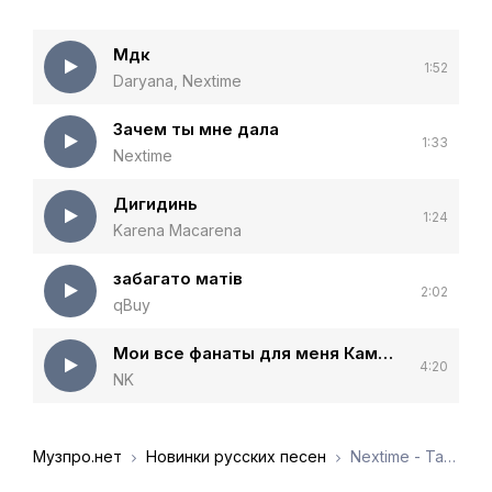
Мдк
1:52
Daryana, Nextime
Зачем ты мне дала
1:33
Nextime
Дигидинь
1:24
Karena Macarena
забагато матів
2:02
qBuy
Мои все фанаты для меня Каменских фэмели
4:20
NK
Музпро.нет
Новинки русских песен
Nextime - Талию