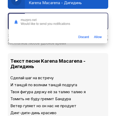
Karena Macarena - Дигидинь
muzpro.net
Скачать трек
Would like to send you notifications
Здесь вы можете скачать песню Karena Macarena -
Discard
Allow
Дигидинь в хорошем качестве или слушайте ее
бесплатнов любое удобное время
Текст песни Karena Macarena -
Дигидинь
Сделай шаг на встречу
И танцуй по волнам танцуй подруга
Твоя фигура держу её за талию талию я
Томить не буду гремит Бандура
Ветер гуляет но он нас не продует
Динг-диги-динь красиво