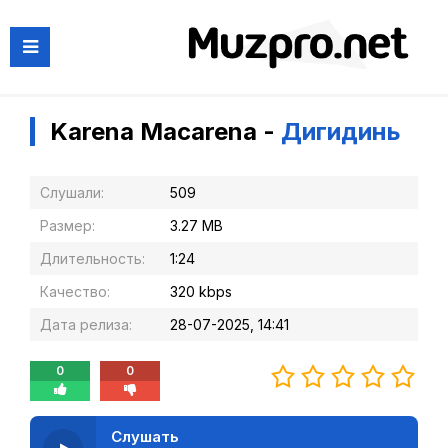
Karena Macarena -
Дигидинь
Слушали:
509
Размер:
3.27 MB
Длительность:
1:24
Качество:
320 kbps
Дата релиза:
28-07-2025, 14:41
0
0
Слушать