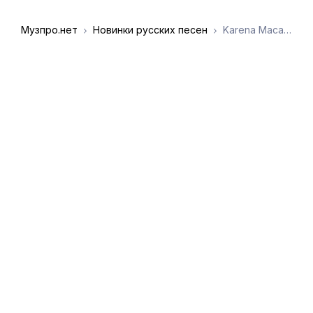
Музпро.нет
Новинки русских песен
Karena Macarena - Дигидинь
DMCA
Обратная связь
Обращение к