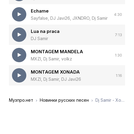
Echame
4:30
Sayfalse, DJ Javi26, JXNDRO, Dj Samir
Lua na praca
7:13
DJ Samir
MONTAGEM MANDELA
1:30
MXZI, Dj Samir, volkz
MONTAGEM XONADA
1:16
MXZI, Dj Samir, DJ Javi26
Музпро.нет
Новинки русских песен
Dj Samir - Xonada funk