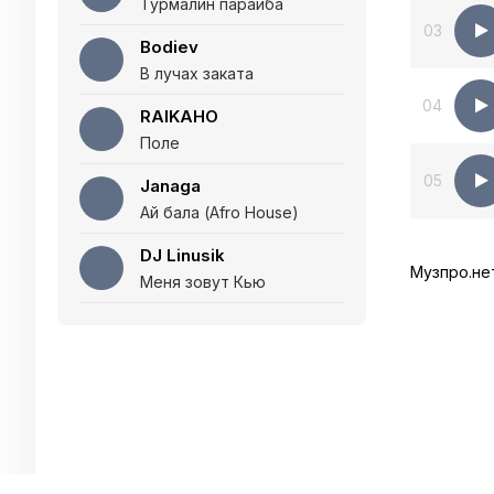
Турмалин параиба
03
Bodiev
В лучах заката
04
RAIKAHO
Поле
05
Janaga
Ай бала (Afro House)
DJ Linusik
Музпро.не
Меня зовут Кью