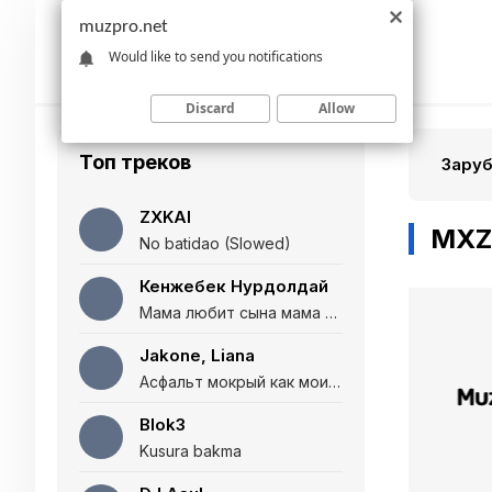
muzpro.net
Would like to send you notifications
Discard
Allow
Топ треков
Зару
ZXKAI
MXZI
No batidao (Slowed)
Кенжебек Нурдолдай
Мама любит сына мама любит дочь (Полная версия)
Jakone, Liana
Асфальт мокрый как мои глаза и я нарезаю
Blok3
Kusura bakma