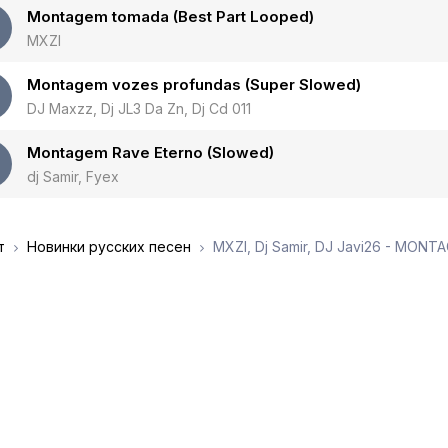
Montagem tomada (Best Part Looped)
MXZI
Montagem vozes profundas (Super Slowed)
DJ Maxzz, Dj JL3 Da Zn, Dj Cd 011
Montagem Rave Eterno (Slowed)
dj Samir, Fyex
т
Новинки русских песен
MXZI, Dj Samir, DJ Javi26 - MON