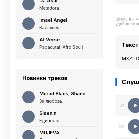
DJ Asul
Matadora
Здесь вы м
Imael Angel
удобное вр
Bad times
AltVerse
Текст
Papaoutai (Afro Soul)
MXZI, D
Новинки треков
Слуш
Murad Black, Shano
За любовь
01
Sisenin
Единорог
02
MUJEVA