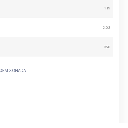
1:19
2:03
1:58
TAGEM XONADA