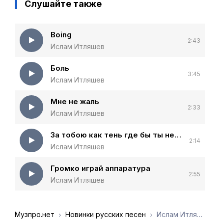
Слушайте также
Boing
2:43
Ислам Итляшев
Боль
3:45
Ислам Итляшев
Мне не жаль
2:33
Ислам Итляшев
За тобою как тень где бы ты не была
2:14
Ислам Итляшев
Громко играй аппаратура
2:55
Ислам Итляшев
Музпро.нет
Новинки русских песен
Ислам Итляшев - Какое дело