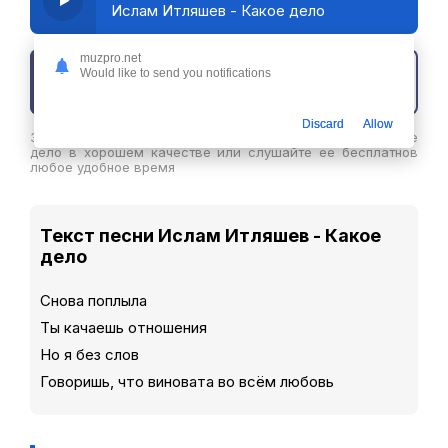
Ислам Итляшев - Какое дело
muzpro.net
Would like to send you notifications
Скачать трек
Discard
Allow
Здесь вы можете скачать песню Ислам Итляшев - Какое
дело в хорошем качестве или слушайте ее бесплатнов
любое удобное время
Текст песни Ислам Итляшев - Какое
дело
Снова поплыла
Ты качаешь отношения
Но я без слов
Говоришь, что виновата во всём любовь