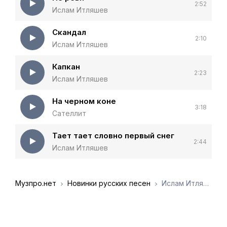
2:52
Ислам Итляшев
Скандал
2:10
Ислам Итляшев
Капкан
2:23
Ислам Итляшев
На черном коне
3:18
Сателлит
Тает тает словно первый снег
2:44
Ислам Итляшев
Музпро.нет
Новинки русских песен
Ислам Итляшев - Boing