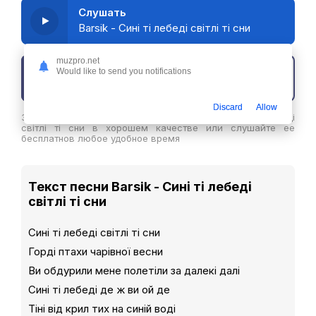
Слушать
Barsik - Сині ті лебеді світлі ті сни
muzpro.net
Would like to send you notifications
Скачать трек
Discard
Allow
Здесь вы можете скачать песню Barsik - Сині ті лебеді
світлі ті сни в хорошем качестве или слушайте ее
бесплатнов любое удобное время
Текст песни Barsik - Сині ті лебеді
світлі ті сни
Сині ті лебеді світлі ті сни
Горді птахи чарівної весни
Ви обдурили мене полетіли за далекі далі
Сині ті лебеді де ж ви ой де
Тіні від крил тих на синій воді