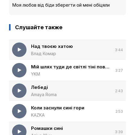
Моя любов від біди зберегти ой мені обіцяли
Слушайте также
Над твоєю хатою
3:44
Влад Комар
Мій шлях туди де світлі тіні повна версія
3:27
YKM
Лебеді
2:43
Amaya Roma
Коли заснули сині гори
2:53
KAZKA
Ромашки сині
3:39