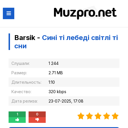
Barsik -
Сині ті лебеді світлі ті
сни
Слушали:
1 244
Размер:
2.71 MB
Длительность:
1:10
Качество:
320 kbps
Дата релиза:
23-07-2025, 17:08
1
0