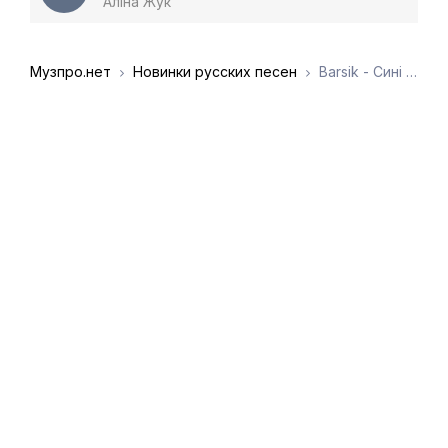
Аліна Жук
Музпро.нет
Новинки русских песен
Barsik - Сині ті лебеді світлі ті сни