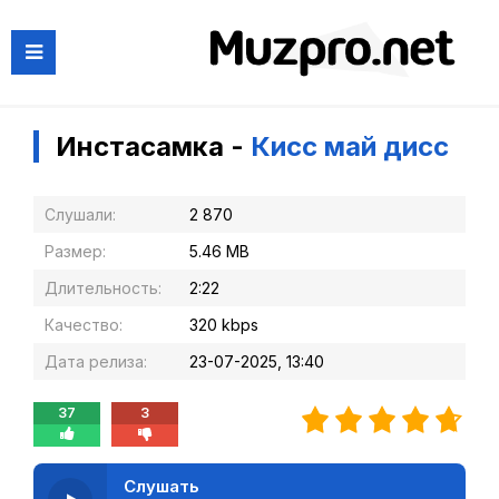
Инстасамка -
Кисс май дисс
Слушали:
2 870
Размер:
5.46 MB
Длительность:
2:22
Качество:
320 kbps
Дата релиза:
23-07-2025, 13:40
37
3
Слушать