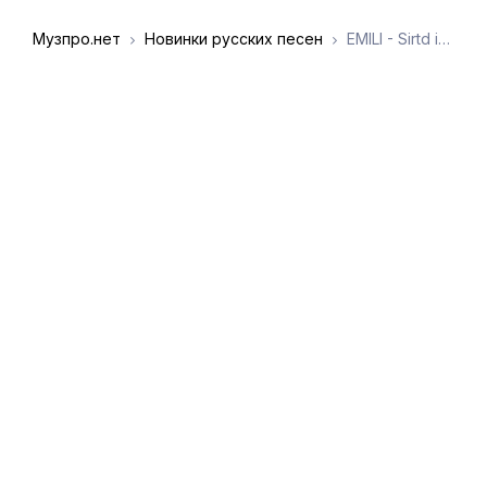
Музпро.нет
Новинки русских песен
EMILI - Sirtd indz tur
DMCA
Обратная связь
Обращение к