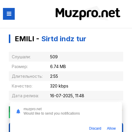
EMILI -
Sirtd indz tur
Слушали:
509
Размер:
6.74 MB
Длительность:
2:55
Качество:
320 kbps
Дата релиза:
16-07-2025, 11:48
muzpro.net
0
0
Would like to send you notifications
Слушать
Discard
Allow