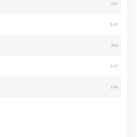
1:57
3:47
3:01
2:27
2:54