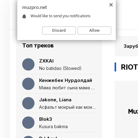
muzpro.net
Would like to send you notifications
Discard
Allow
Топ треков
Зару
ZXKAI
RIOT
No batidao (Slowed)
Кенжебек Нурдолдай
Мама любит сына мама любит дочь (Полная версия)
Jakone, Liana
Асфальт мокрый как мои глаза и я нарезаю
Blok3
Kusura bakma