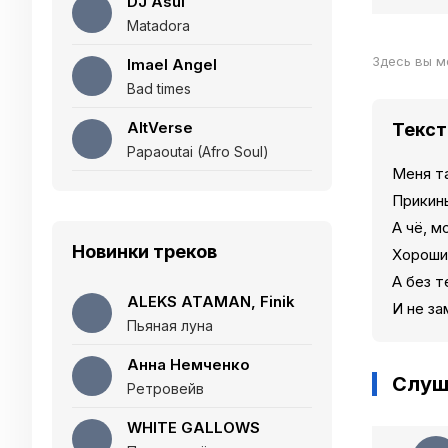
DJ Asul
Matadora
Здесь вы м
Imael Angel
Bad times
AltVerse
Текст
Papaoutai (Afro Soul)
Меня та
Прикинь
А чё, 
Новинки треков
Хороший
А без т
ALEKS ATAMAN, Finik
И не за
Пьяная луна
Анна Немченко
Слуш
Ретровейв
WHITE GALLOWS