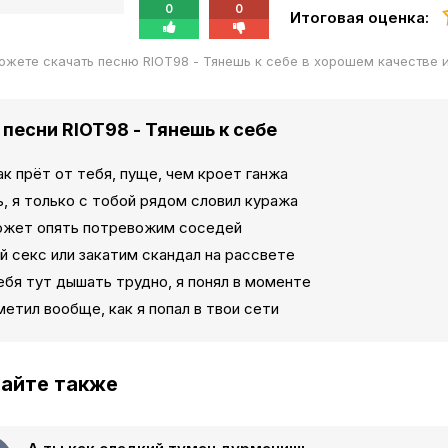
0
0
Итоговая оценка:
ожете скачать песню RIOT98 - Тянешь к себе в хорошем качестве
 песни RIOT98 - Тянешь к себе
к прёт от тебя, пуще, чем кроет ганжа
, я только с тобой рядом словил куража
может опять потревожим соседей
 секс или закатим скандал на рассвете
ебя тут дышать трудно, я понял в моменте
метил вообще, как я попал в твои сети
айте также