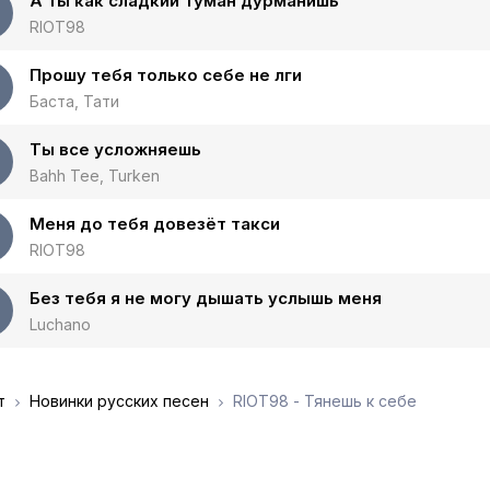
А ты как сладкий туман дурманишь
RIOT98
Прошу тебя только себе не лги
Баста, Тати
Ты все усложняешь
Bahh Tee, Turken
Меня до тебя довезёт такси
RIOT98
Без тебя я не могу дышать услышь меня
Luchano
т
Новинки русских песен
RIOT98 - Тянешь к себе