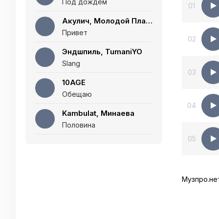
Под дождём
01
Акулич, Молодой Платон
Привет
02
Эндшпиль, TumaniYO
Slang
03
10AGE
Обещаю
04
Kambulat, Минаева
Половина
05
Музпро.не