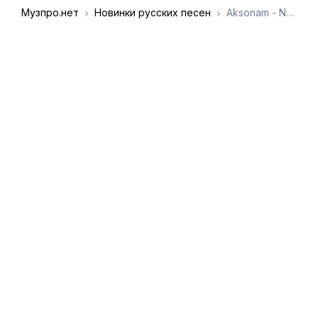
Музпро.нет
Новинки русских песен
Aksonam - Nuryagdy Tokgayew
DMCA
Обратная связь
Обращение к
пользователям
admin@muzpro.net