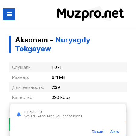
Aksonam -
Nuryagdy
Tokgayew
Слушали:
1 071
Размер:
6.11 MB
Длительность:
2:39
Качество:
320 kbps
Дата релиза:
11-07-2025, 15:13
muzpro.net
Would like to send you notifications
16
0
Discard
Allow