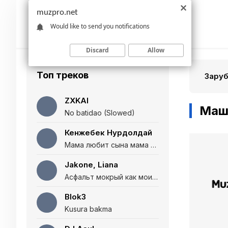
muzpro.net
Would like to send you notifications
Discard
Allow
Топ треков
Зару
ZXKAI
Маш
No batidao (Slowed)
Кенжебек Нурдолдай
Мама любит сына мама любит дочь (Полная версия)
Jakone, Liana
Асфальт мокрый как мои глаза и я нарезаю
Blok3
Kusura bakma