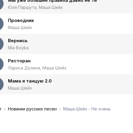
Мы уже большие правила давно не те
Юля Паршута, Маша Шейх
Проводник
Маша Шейх
Вернись
Mia Boyka
Ресторан
Лариса Долина, Маша Шейх
Мама я танцую 2.0
Маша Шейх
т
Новинки русских песен
Маша Шейх - Не очень