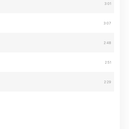
3:01
3:07
2:48
2:51
2:29