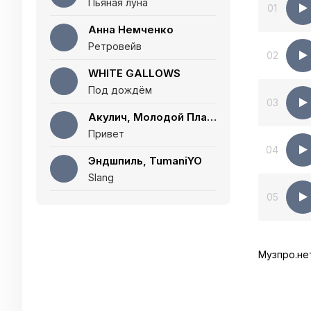
Пьяная луна
01
Анна Немченко
Ретровейв
02
WHITE GALLOWS
Под дождём
03
Акулич, Молодой Платон
Привет
04
Эндшпиль, TumaniYO
Slang
05
Музпро.не