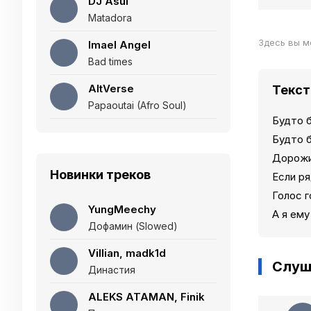
DJ Asul
Matadora
Здесь вы м
Imael Angel
Bad times
AltVerse
Текст
Papaoutai (Afro Soul)
Будто 
Будто б
Дорожи
Новинки треков
Если р
Голос г
YungMeechy
А я ему
Дофамин (Slowed)
Villian, madk1d
Слуш
Династия
ALEKS ATAMAN, Finik