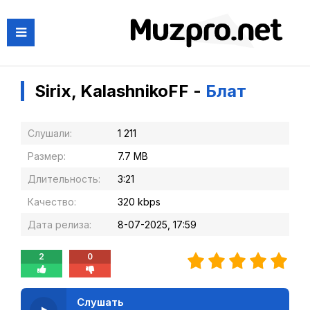
Sirix, KalashnikoFF -
Блат
Слушали:
1 211
Размер:
7.7 MB
Длительность:
3:21
Качество:
320 kbps
Дата релиза:
8-07-2025, 17:59
2
0
Слушать