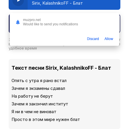
Sirix, KalashnikoFF - Блат
muzpro.net
Скачать трек
Would like to send you notifications
Discard
Allow
Здесь вы можете скачать песню Sirix, KalashnikoFF - Блат
в хорошем качестве или слушайте ее бесплатнов любое
удобное время
Текст песни Sirix, KalashnikoFF - Блат
Опять с утра я рано встал
Зачем я экзамены сдавал
На работу не берут
Зачем я закончил институт
Я ни в чем не виноват
Просто в этом мире нужен блат