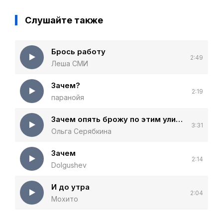
Слушайте также
Брось работу
2:49
Леша СМИ
Зачем?
2:19
паранойя
Зачем опять брожу по этим улицам
3:31
Ольга Серябкина
Зачем
2:14
Dolgushev
И до утра
2:04
Мохито