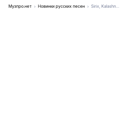
Музпро.нет
Новинки русских песен
Sirix, KalashnikoFF - Блат
DMCA
Обратная связь
Обращение к
пользователям
admin@muzpro.net