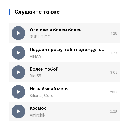
Слушайте также
Оле оле я болен болен
1:28
RUBI, TIGO
Подари прощу тебя надежду на любовь мне
1:27
AIHAN
Болен тобой
3:02
Bigi55
Не забывай меня
2:37
Kiliana, Goro
Космос
3:08
Amirchik