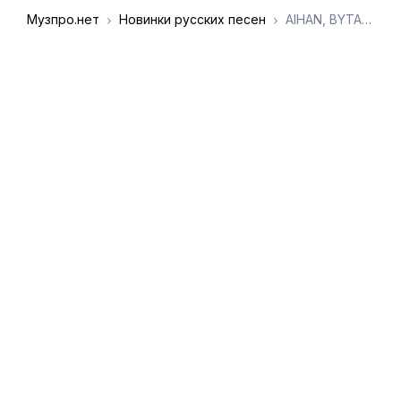
Музпро.нет
Новинки русских песен
AIHAN, BYTANAT - Подари
DMCA
Обратная связь
Обращение к
пользователям
admin@muzpro.net