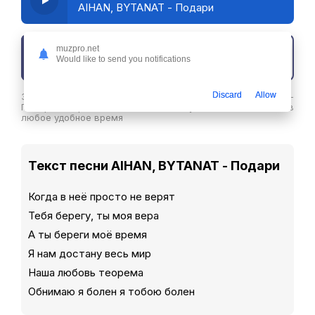
AIHAN, BYTANAT - Подари
muzpro.net
Скачать трек
Would like to send you notifications
Discard
Allow
Здесь вы можете скачать песню AIHAN, BYTANAT -
Подари в хорошем качестве или слушайте ее бесплатнов
любое удобное время
Текст песни AIHAN, BYTANAT - Подари
Когда в неё просто не верят
Тебя берегу, ты моя вера
А ты береги моё время
Я нам достану весь мир
Наша любовь теорема
Обнимаю я болен я тобою болен