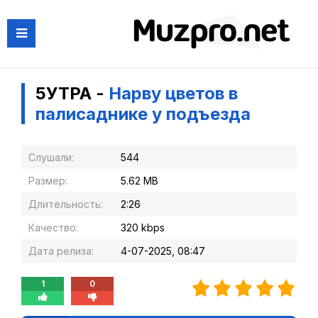
5УТРА -
Нарву цветов в
палисаднике у подъезда
Слушали:
544
Размер:
5.62 MB
Длительность:
2:26
Качество:
320 kbps
Дата релиза:
4-07-2025, 08:47
1
0