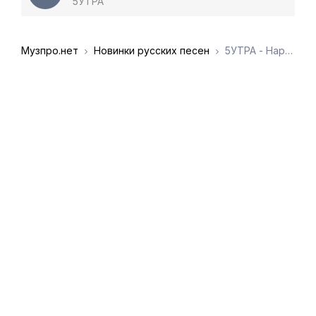
5УТРА
Музпро.нет
Новинки русских песен
5УТРА - Нарву цветов в палисаднике у подъезда