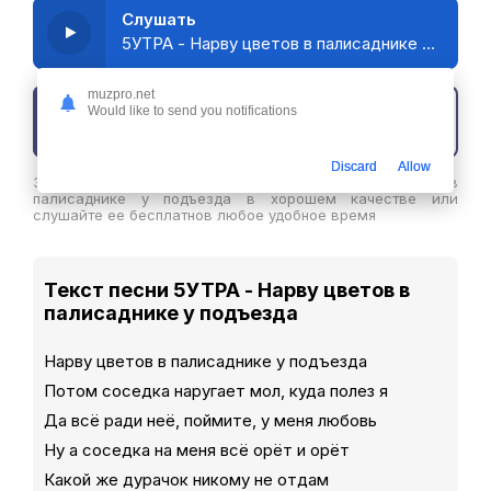
Слушать
5УТРА - Нарву цветов в палисаднике у подъезда
muzpro.net
Would like to send you notifications
Скачать трек
Discard
Allow
Здесь вы можете скачать песню 5УТРА - Нарву цветов в
палисаднике у подъезда в хорошем качестве или
слушайте ее бесплатнов любое удобное время
Текст песни 5УТРА - Нарву цветов в
палисаднике у подъезда
Нарву цветов в палисаднике у подъезда
Потом соседка наругает мол, куда полез я
Да всё ради неё, поймите, у меня любовь
Ну а соседка на меня всё орёт и орёт
Какой же дурачок никому не отдам