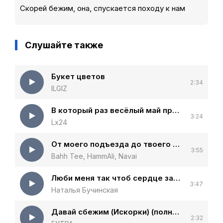
Скорей бежим, она, спускается походу к нам
Слушайте также
Букет цветов
2:34
ILGIZ
В который раз весёлый май приходит в сонный мир
3:24
Lx24
От моего подъезда до твоего подъезда
3:55
Bahh Tee, HammAli, Navai
Люби меня так чтоб сердце забилось
3:47
Наталья Бучинская
Давай сбежим (Искорки) (полная версия)
2:32