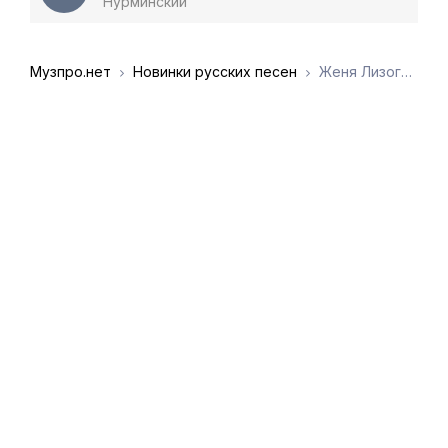
Нурминский
Музпро.нет
Новинки русских песен
Женя Лизогуб, Давид Туров - Эщ эщ