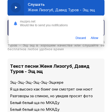
Слушать
Женя Лизогуб, Давид Туров - Эщ эщ
muzpro.net
Would like to send you notifications
Скачать трек
Discard
Allow
Здесь вы можете скачать песню Женя Лизогуб, Давид
Туров - Эщ эщ в хорошем качестве или слушайте ее
бесплатнов любое удобное время
Текст песни Женя Лизогуб, Давид
Туров - Эщ эщ
Эщ-Эщ-Эщ-Эщ-Эщ-Эщкере
Я ща высоко как боинг они смотрят они ноют
Разговоры за спиною, но увидев просят фото
Белый белый ща по МКАДу
Белый белый ща по МКАДу