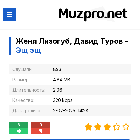
Женя Лизогуб, Давид Туров -
Эщ эщ
Слушали:
893
Размер:
4.84 MB
Длительность:
2:06
Качество:
320 kbps
Дата релиза:
2-07-2025, 14:28
6
3