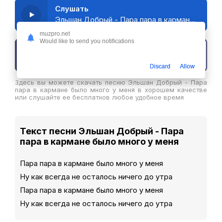
Слушать
Эльшан Добрый - Пара пара в кармане было много у меня
muzpro.net
Would like to send you notifications
Скачать трек
Discard
Allow
Здесь вы можете скачать песню Эльшан Добрый - Пара
пара в кармане было много у меня в хорошем качестве
или слушайте ее бесплатнов любое удобное время
Текст песни Эльшан Добрый - Пара
пара в кармане было много у меня
Пара пара в кармане было много у меня
Ну как всегда не осталось ничего до утра
Пара пара в кармане было много у меня
Ну как всегда не осталось ничего до утра