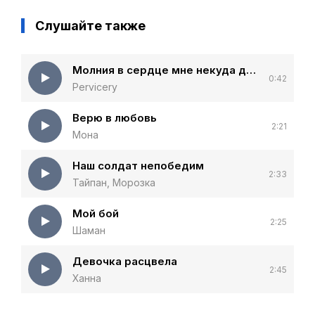
Слушайте также
Молния в сердце мне некуда деться
0:42
Pervicery
Верю в любовь
2:21
Мона
Наш солдат непобедим
2:33
Тайпан, Морозка
Мой бой
2:25
Шаман
Девочка расцвела
2:45
Ханна