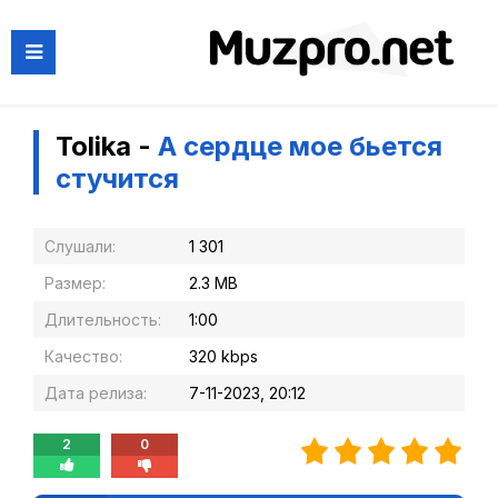
Tolika -
А сердце мое бьется
стучится
Слушали:
1 301
Размер:
2.3 MB
Длительность:
1:00
Качество:
320 kbps
Дата релиза:
7-11-2023, 20:12
2
0