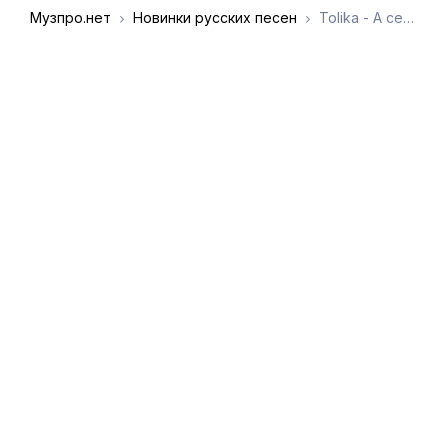
Музпро.нет
Новинки русских песен
Tolika - А сердце мое бьется стучится
DMCA
Обратная связь
Обращение к
пользователям
admin@muzpro.net