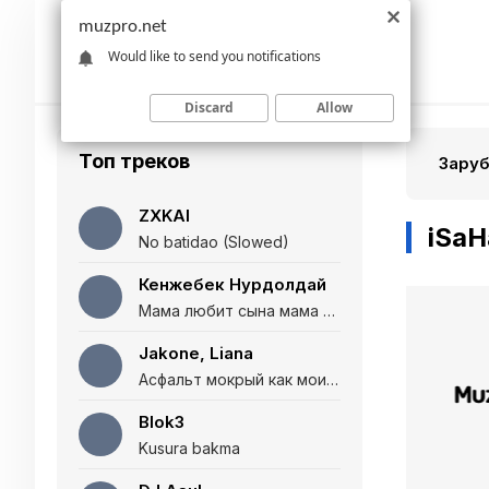
muzpro.net
Would like to send you notifications
Discard
Allow
Топ треков
Зару
ZXKAI
iSaH
No batidao (Slowed)
Кенжебек Нурдолдай
Мама любит сына мама любит дочь (Полная версия)
Jakone, Liana
Асфальт мокрый как мои глаза и я нарезаю
Blok3
Kusura bakma