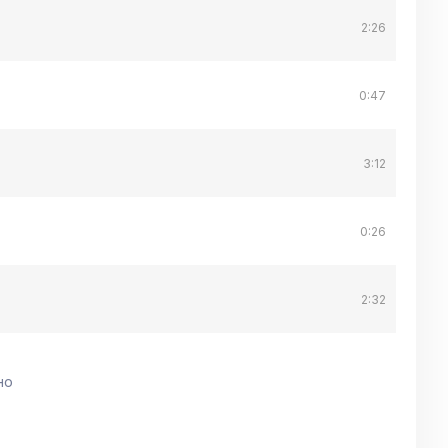
2:26
0:47
3:12
0:26
2:32
но