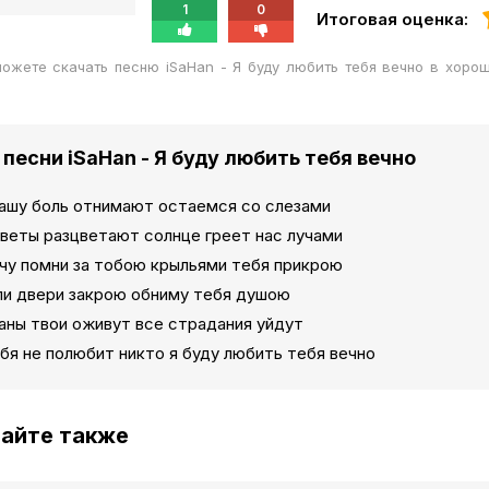
1
0
Итоговая оценка:
ожете скачать песню iSaHan - Я буду любить тебя вечно в хоро
 песни iSaHan - Я буду любить тебя вечно
нашу боль отнимают остаемся со слезами
цветы разцветают солнце греет нас лучами
ечу помни за тобою крыльями тебя прикрою
ли двери закрою обниму тебя душою
аны твои оживут все страдания уйдут
бя не полюбит никто я буду любить тебя вечно
айте также