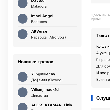
DJ Asul
Matadora
Здесь вы м
Imael Angel
время
Bad times
AltVerse
Текст
Papaoutai (Afro Soul)
Когда 
А уже 
Я прил
Новинки треков
Для бо
И все р
YungMeechy
Если те
Дофамин (Slowed)
Villian, madk1d
Династия
Слуш
ALEKS ATAMAN, Finik