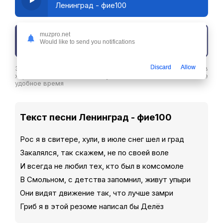
Ленинград - фие100
muzpro.net
Скачать трек
Would like to send you notifications
Discard
Allow
Здесь вы можете скачать песню Ленинград - фие100 в
хорошем качестве или слушайте ее бесплатнов любое
удобное время
Текст песни Ленинград - фие100
Рос я в свитере, хули, в июле снег шел и град
Закалялся, так скажем, не по своей воле
И всегда не любил тех, кто был в комсомоле
В Смольном, с детства запомнил, живут упыри
Они видят движение так, что лучше замри
Гриб я в этой резоме написал бы Делёз