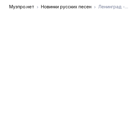
Музпро.нет
Новинки русских песен
Ленинград - фие100
DMCA
Обратная связь
Обращение к
пользователям
admin@muzpro.net