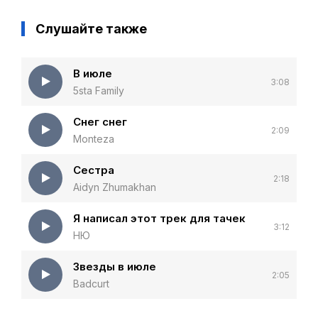
Слушайте также
В июле
3:08
5sta Family
Снег снег
2:09
Monteza
Сестра
2:18
Aidyn Zhumakhan
Я написал этот трек для тачек
3:12
НЮ
Звезды в июле
2:05
Badcurt