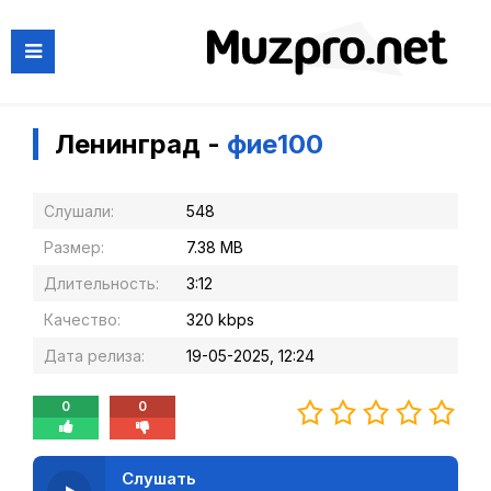
Ленинград -
фие100
Слушали:
548
Размер:
7.38 MB
Длительность:
3:12
Качество:
320 kbps
Дата релиза:
19-05-2025, 12:24
0
0
Слушать