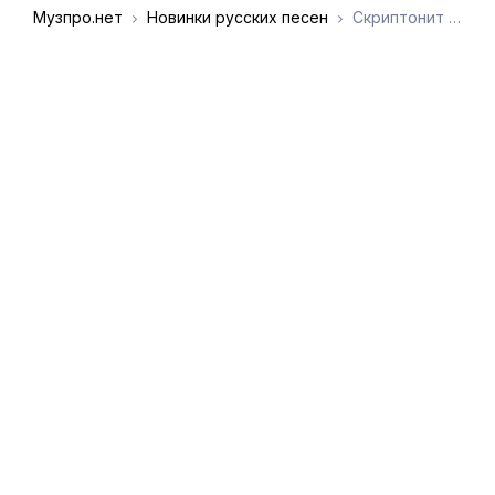
Музпро.нет
Новинки русских песен
Скриптонит - Осенняя пора
DMCA
Обратная связь
Обращение к
пользователям
admin@muzpro.net