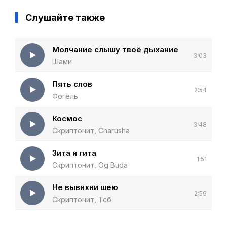
Слушайте также
Молчание слышу твоё дыхание
3:03
Шами
Пять слов
2:54
Фогель
Космос
3:48
Скриптонит, Charusha
Зита и гита
1:51
Скриптонит, Og Buda
Не вывихни шею
2:59
Скриптонит, Тсб