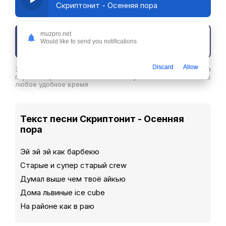
Скриптонит - Осенняя пора
muzpro.net
Скачать трек
Would like to send you notifications
Discard
Allow
Здесь вы можете скачать песню Скриптонит - Осенняя
пора в хорошем качестве или слушайте ее бесплатнов
любое удобное время
Текст песни Скриптонит - Осенняя
пора
Эй эй эй как барбекю
Старые и супер старый crew
Думал выше чем твоё айкью
Дома львиные ice cube
На районе как в раю