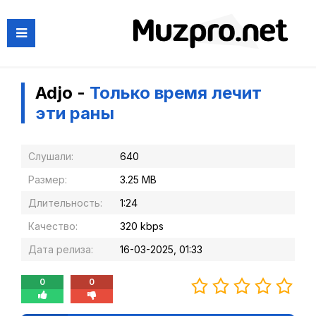
Adjo -
Только время лечит
эти раны
Слушали:
640
Размер:
3.25 MB
Длительность:
1:24
Качество:
320 kbps
Дата релиза:
16-03-2025, 01:33
0
0