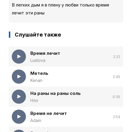
В легких дым я в плену у любви только время
лечит эти раны
Слушайте также
Время лечит
2:22
Lustova
Метель
2:45
Kenan
На раны на раны соль
0:35
Нло
Время не лечит
2:54
Adam