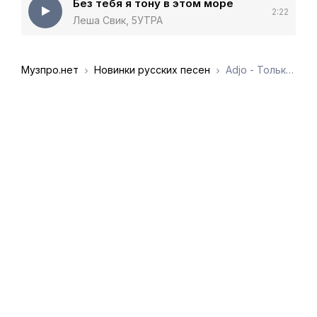
Без тебя я тону в этом море
2:22
Леша Свик, 5УТРА
Музпро.нет
Новинки русских песен
Adjo - Только время лечит эти раны