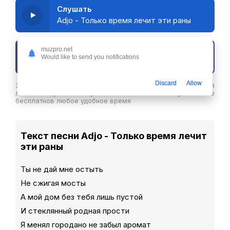
Слушать
Adjo - Только время лечит эти раны
muzpro.net
Скачать трек
Would like to send you notifications
Discard
Allow
Здесь вы можете скачать песню Adjo - Только время
лечит эти раны в хорошем качестве или слушайте ее
бесплатнов любое удобное время
Текст песни Adjo - Только время лечит
эти раны
Ты не дай мне остыть
Не сжигая мосты
А мой дом без тебя лишь пустой
И стеклянный родная прости
Я менял городано не забыл аромат