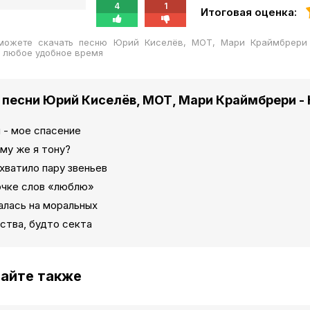
4
1
Итоговая оценка:
можете скачать песню Юрий Киселёв, МОТ, Мари Краймбрери
 любое удобное время
 песни Юрий Киселёв, МОТ, Мари Краймбрери -
 - мое спасение
му же я тону?
хватило пару звеньев
очке слов «люблю»
алась на моральных
ства, будто секта
айте также