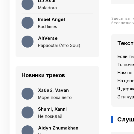
DJ Asul
Matadora
Здесь вы 
Imael Angel
бесплатнов
Bad times
AltVerse
Текст
Papaoutai (Afro Soul)
Если ты
То поче
Нам не 
Новинки треков
На цеп
Я держ
Хабиб, Vavan
Эти чув
Море пока лето
Shami, Xanni
Не покидай
Слуш
Aidyn Zhumakhan