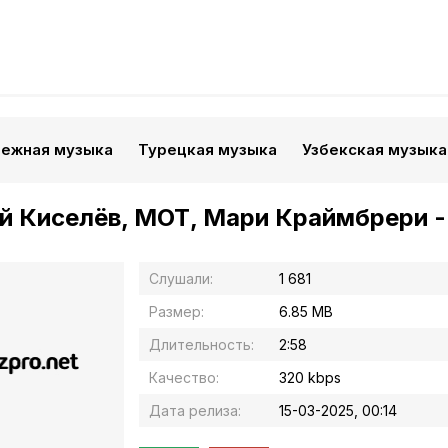
бежная музыка
Турецкая музыка
Узбекская музыка
й Киселёв, МОТ, Мари Краймбрери 
Слушали:
1 681
Размер:
6.85 MB
Длительность:
2:58
Качество:
320 kbps
Дата релиза:
15-03-2025, 00:14