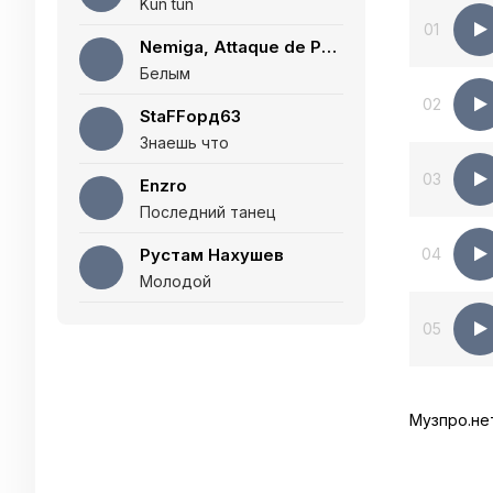
Kun tun
01
Nemiga, Attaque de Panique
Белым
02
StaFFорд63
Знаешь что
03
Enzro
Последний танец
Рустам Нахушев
04
Молодой
05
Музпро.не