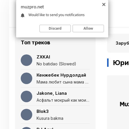
muzpro.net
Would like to send you notifications
Discard
Allow
Топ треков
Зару
ZXKAI
Юри
No batidao (Slowed)
Кенжебек Нурдолдай
Мама любит сына мама любит дочь (Полная версия)
Jakone, Liana
Асфальт мокрый как мои глаза и я нарезаю
Blok3
Kusura bakma