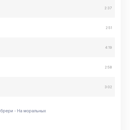
2:37
2:51
4:19
2:58
3:02
брери - На моральных