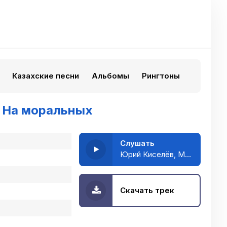
Казахские песни
Альбомы
Рингтоны
-
На моральных
Слушать
Юрий Киселёв, МОТ, Мари Краймбрери - На моральных
Скачать трек