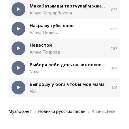
Махабатымды тартуулайм жаным
3:14
Алина Калдарбекова
Накрашу губы ярче
3:27
Алина Делисс
Невестой
1:57
Алина Тоирова
Выбери себе день наших воспоминаний
1:14
Navai
Выпрошу у бога чтобы моя мама
1:10
ABI
Музпро.нет
Новинки русских песен
Алина Делисс - Мы расставались чтобы не встречаться