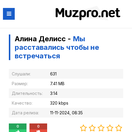
Алина Делисс -
Мы
расставались чтобы не
встречаться
Слушали:
631
Размер:
7.41 MB
Длительность:
3:14
Качество:
320 kbps
Дата релиза:
11-11-2024, 08:35
0
0