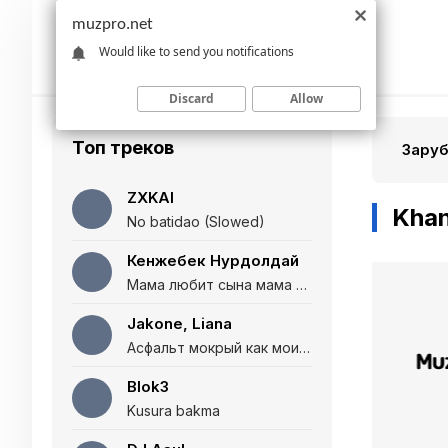
muzpro.net
Would like to send you notifications
Discard
Allow
Топ треков
Зару
ZXKAI
Kha
No batidao (Slowed)
Кенжебек Нурдолдай
Мама любит сына мама любит дочь (Полная версия)
Jakone, Liana
Асфальт мокрый как мои глаза и я нарезаю
Blok3
Kusura bakma