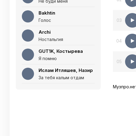
Не буди меня
Bakhtin
Голос
03
Archi
Ностальгия
04
GUT1K, Костырева
Я помню
05
Ислам Итляшев, Назир
За тебя калым отдам
Музпро.не