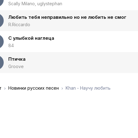
Scally Milano, uglystephan
Любить тебя неправильно но не любить не смог
R.Riccardo
С улыбкой наглеца
84
Птичка
Groove
т
Новинки русских песен
Khan - Научу любить