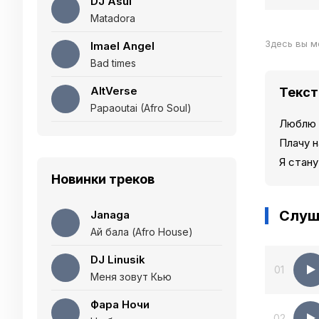
DJ Asul
Matadora
Здесь вы м
Imael Angel
Bad times
AltVerse
Текст
Papaoutai (Afro Soul)
Люблю 
Плачу н
Я стану
Новинки треков
Слуш
Janaga
Ай бала (Afro House)
DJ Linusik
01
Меня зовут Кью
Фара Ночи
02