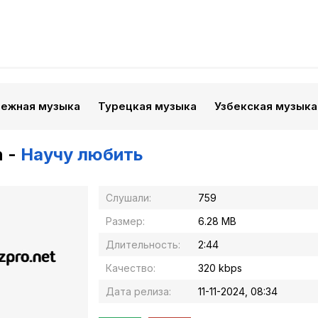
бежная музыка
Турецкая музыка
Узбекская музыка
n -
Научу любить
Слушали:
759
Размер:
6.28 MB
Длительность:
2:44
Качество:
320 kbps
Дата релиза:
11-11-2024, 08:34