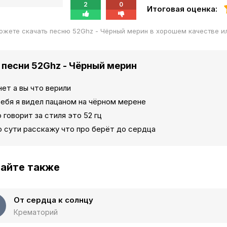
2
0
Итоговая оценка:
ожете скачать песню 52Ghz - Чёрный мерин в хорошем качестве и
 песни 52Ghz - Чёрный мерин
ет а вы что верили
ебя я видел пацаном на чёрном мерене
 говорит за стиля это 52 гц
о сути расскажу что про берёт до сердца
айте также
От сердца к солнцу
Крематорий