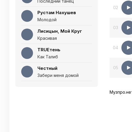
Последний танец
02
Рустам Нахушев
Молодой
03
Лисицын, Мой Круг
Красивая
04
TRUEтень
Как Талиб
05
Честный
Забери меня домой
Музпро.не