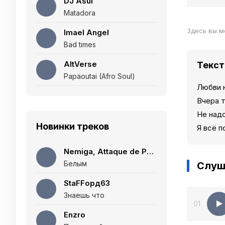
DJ Asul
Matadora
Здесь вы м
Imael Angel
Bad times
AltVerse
Текст
Papaoutai (Afro Soul)
Любви н
Вчера т
Не надо
Новинки треков
Я всё п
Nemiga, Attaque de Panique
Белым
Слуш
StaFFорд63
Знаешь что
01
Enzro