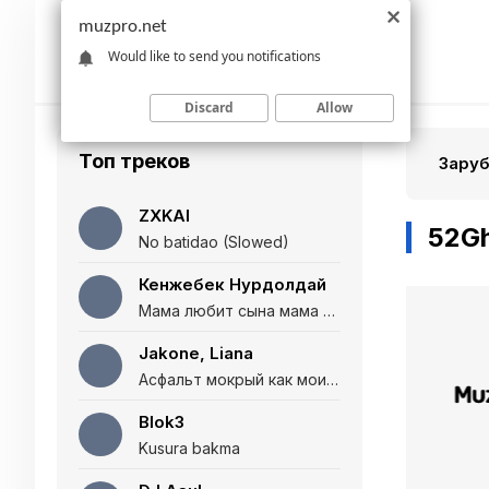
muzpro.net
Would like to send you notifications
Discard
Allow
Топ треков
Зару
ZXKAI
52G
No batidao (Slowed)
Кенжебек Нурдолдай
Мама любит сына мама любит дочь (Полная версия)
Jakone, Liana
Асфальт мокрый как мои глаза и я нарезаю
Blok3
Kusura bakma