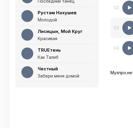
Последний танец
02
Рустам Нахушев
Молодой
03
Лисицын, Мой Круг
Красивая
04
TRUEтень
Как Талиб
Честный
Музпро.не
Забери меня домой