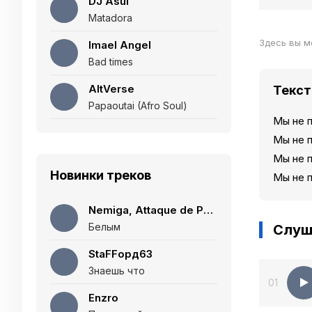
DJ Asul
Matadora
Здесь вы м
Imael Angel
Bad times
AltVerse
Текст
Papaoutai (Afro Soul)
Мы не п
Мы не п
Мы не п
Новинки треков
Мы не п
Nemiga, Attaque de Panique
Белым
Слуш
StaFFорд63
Знаешь что
01
Enzro