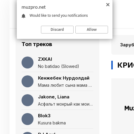
muzpro.net
Would like to send you notifications
Discard
Allow
Топ треков
Зару
ZXKAI
КРИ
No batidao (Slowed)
Кенжебек Нурдолдай
Мама любит сына мама любит дочь (Полная версия)
Jakone, Liana
Асфальт мокрый как мои глаза и я нарезаю
Blok3
Kusura bakma