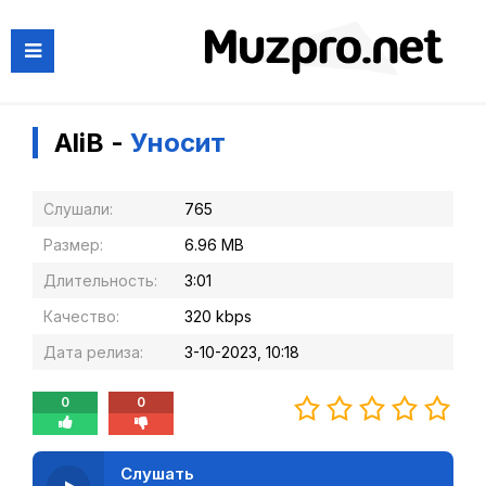
AliB -
Уносит
Слушали:
765
Размер:
6.96 MB
Длительность:
3:01
Качество:
320 kbps
Дата релиза:
3-10-2023, 10:18
0
0
Слушать