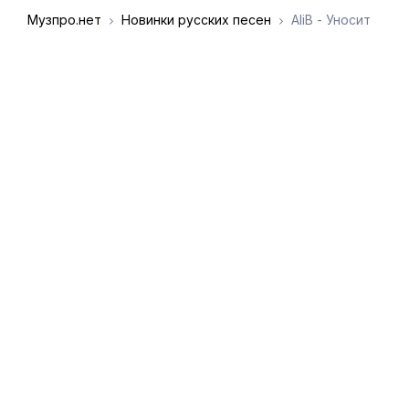
Музпро.нет
Новинки русских песен
AliB - Уносит
DMCA
Обратная связь
Обращение к
пользователям
admin@muzpro.net