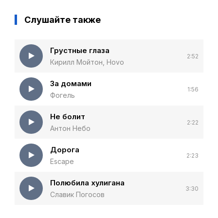
Слушайте также
Грустные глаза
2:52
Кирилл Мойтон, Hovo
За домами
1:56
Фогель
Не болит
2:22
Антон Небо
Дорога
2:23
Escape
Полюбила хулигана
3:30
Славик Погосов