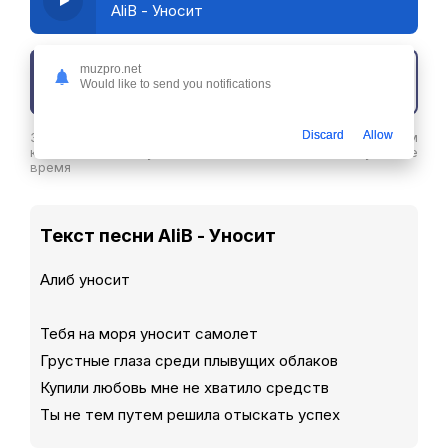
AliB - Уносит
muzpro.net
Скачать трек
Would like to send you notifications
Discard
Allow
Здесь вы можете скачать песню AliB - Уносит в хорошем
качестве или слушайте ее бесплатнов любое удобное
время
Текст песни AliB - Уносит
Алиб уносит
Тебя на моря уносит самолет
Грустные глаза среди плывущих облаков
Купили любовь мне не хватило средств
Ты не тем путем решила отыскать успех