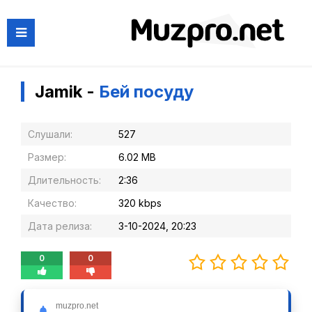
Jamik -
Бей посуду
Слушали:
527
Размер:
6.02 MB
Длительность:
2:36
Качество:
320 kbps
Дата релиза:
3-10-2024, 20:23
0
0
Слушать
muzpro.net