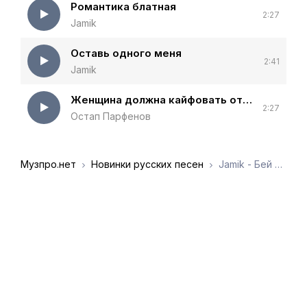
Романтика блатная
2:27
Jamik
Оставь одного меня
2:41
Jamik
Женщина должна кайфовать от нашей любви загорать
2:27
Остап Парфенов
Музпро.нет
Новинки русских песен
Jamik - Бей посуду