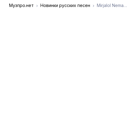
Музпро.нет
Новинки русских песен
Mirjalol Nematov, Dilnoz - Ko’zoynak
DMCA
Обратная связь
Обращение к
пользователям
admin@muzpro.net