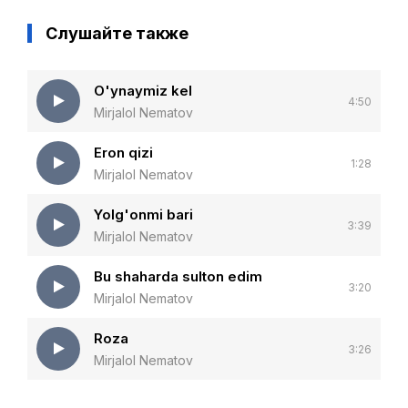
Слушайте также
O'ynaymiz kel
4:50
Mirjalol Nematov
Eron qizi
1:28
Mirjalol Nematov
Yolg'onmi bari
3:39
Mirjalol Nematov
Bu shaharda sulton edim
3:20
Mirjalol Nematov
Roza
3:26
Mirjalol Nematov