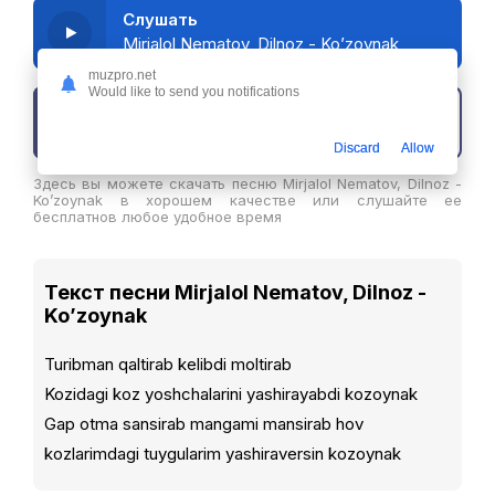
Слушать
Mirjalol Nematov, Dilnoz - Ko’zoynak
muzpro.net
Would like to send you notifications
Скачать трек
Discard
Allow
Здесь вы можете скачать песню Mirjalol Nematov, Dilnoz -
Ko’zoynak в хорошем качестве или слушайте ее
бесплатнов любое удобное время
Текст песни Mirjalol Nematov, Dilnoz -
Ko’zoynak
Turibman qaltirab kelibdi moltirab
Kozidagi koz yoshchalarini yashirayabdi kozoynak
Gap otma sansirab mangami mansirab hov
kozlarimdagi tuygularim yashiraversin kozoynak