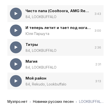
Чисто папа (Cooltoora, AMG Remix)
3:43
84, LOOKBUFFALO
И теперь летит и тает под ногами
3:00
Юля Паршута
Титры
2:36
84, LOOKBUFFALO
Магия
2:31
84, LOOKBUFFALO
Мой район
3:13
84, Rekudo, Lookbuffalo
Музпро.нет
Новинки русских песен
LOOKBUFFALO - Сам по себе