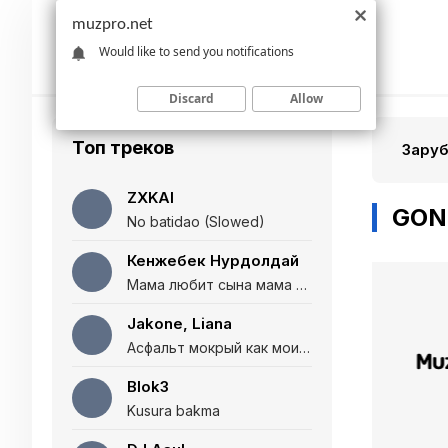
muzpro.net
Would like to send you notifications
Discard
Allow
Топ треков
Зару
ZXKAI
GONE
No batidao (Slowed)
Кенжебек Нурдолдай
Мама любит сына мама любит дочь (Полная версия)
Jakone, Liana
Асфальт мокрый как мои глаза и я нарезаю
Blok3
Kusura bakma