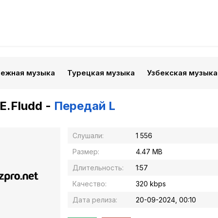
бежная музыка
Турецкая музыка
Узбекская музыка
.Fludd -
Передай L
Слушали:
1 556
Размер:
4.47 MB
Длительность:
1:57
Качество:
320 kbps
Дата релиза:
20-09-2024, 00:10