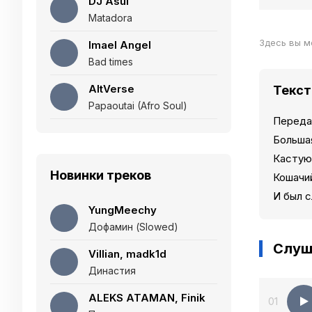
DJ Asul
Matadora
Здесь вы м
Imael Angel
Bad times
AltVerse
Текст
Papaoutai (Afro Soul)
Передай
Большая
Кастую 
Новинки треков
Кошачий
И был с
YungMeechy
Дофамин (Slowed)
Слуш
Villian, madk1d
Династия
ALEKS ATAMAN, Finik
01