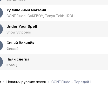
Удлиненный магазин
GONE.Fludd, CAKEBOY, Tanya Tekis, IROH
Under Your Spell
Snow Strippers
Синий Василёк
Фиксай
Пьян слегка
Кравц
т
Новинки русских песен
GONE.Fludd - Передай L