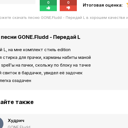
0
0
Итоговая оценка:
ожете скачать песню GONE.Fludd - Передай L в хорошем качестве
 песни GONE.Fludd - Передай L
 L, на мне комплект стиль edition
 стирка для прачки, карманы набиты маной
spell'ы на пачки, скольжу по блоку на тачке
 свиток в бардачке, увидел её задочек
легка озадачен
айте также
Худрич
GONE.Fludd