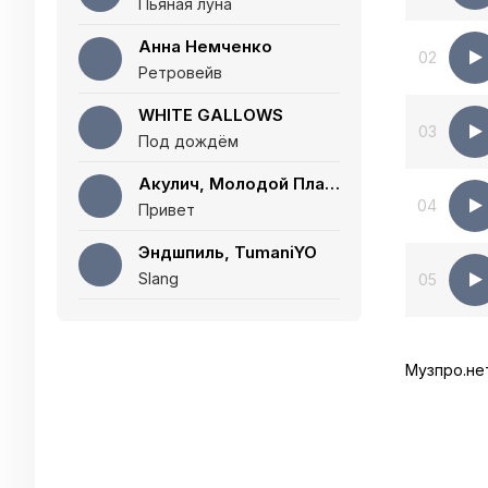
Пьяная луна
Анна Немченко
02
Ретровейв
WHITE GALLOWS
03
Под дождём
Акулич, Молодой Платон
04
Привет
Эндшпиль, TumaniYO
Slang
05
Музпро.не