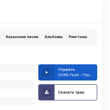
Казахские песни
Альбомы
Рингтоны
Слушать
GONE.Fludd - Передай L
Скачать трек