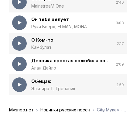
2:40
MainstreaM One
Он тебя целует
3:08
Руки Вверх, ELMAN, MONA
О Ком-то
2:17
Камбулат
Девочка простая полюбила полюбила хулигана
2:09
Алан Дайло
Обещаю
2:59
Эльвира Т, Гречаник
Музпро.нет
Новинки русских песен
Сүйүн Мукам - Ты моя