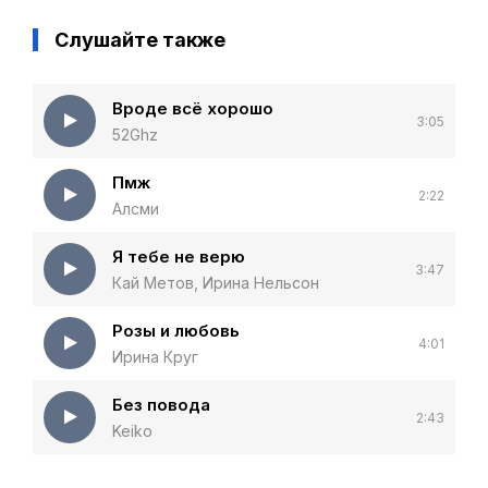
Слушайте также
Вроде всё хорошо
3:05
52Ghz
Пмж
2:22
Алсми
Я тебе не верю
3:47
Кай Метов, Ирина Нельсон
Розы и любовь
4:01
Ирина Круг
Без повода
2:43
Keiko