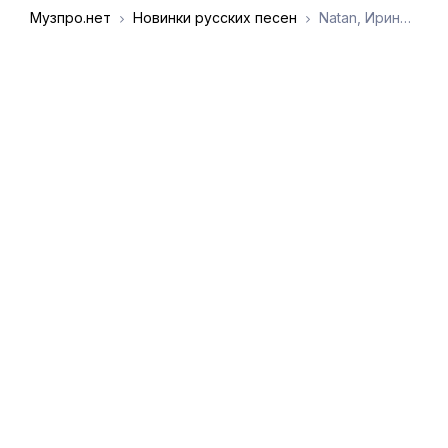
Музпро.нет
Новинки русских песен
Natan, Ирина Дубцова - Тянет
DMCA
Обратная связь
Обращение к
пользователям
admin@muzpro.net