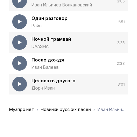
3:05
Иван Ильичев Волкановский
Один разговор
2:51
Райс
Ночной трамвай
2:28
DAASHA
После дождя
2:33
Иван Валеев
Целовать другого
3:01
Дорн Иван
Музпро.нет
Новинки русских песен
Иван Ильичёв Волкановский - Ночной разговор