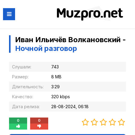
Иван Ильичёв Волкановский -
Ночной разговор
Слушали:
743
Размер:
8 MB
Длительность:
3:29
Качество:
320 kbps
Дата релиза:
28-08-2024, 06:18
0
0