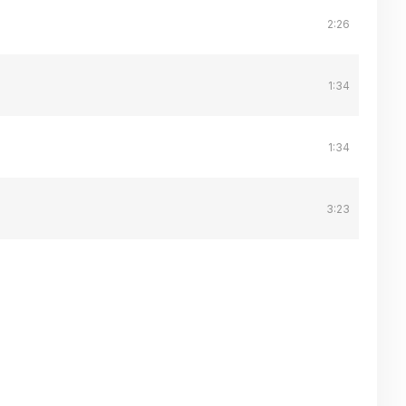
2:26
1:34
1:34
3:23