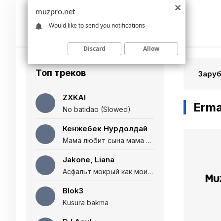
muzpro.net
Would like to send you notifications
Discard
Allow
Топ треков
Зару
ZXKAI
Erma
No batidao (Slowed)
Кенжебек Нурдолдай
Мама любит сына мама любит дочь (Полная версия)
Jakone, Liana
Асфальт мокрый как мои глаза и я нарезаю
Blok3
Kusura bakma