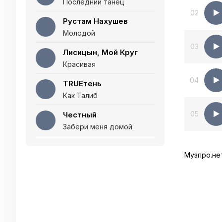
Последний танец
02
Рустам Нахушев
Молодой
03
Лисицын, Мой Круг
Красивая
04
TRUEтень
Как Талиб
05
Честный
Забери меня домой
Музпро.не