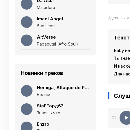
DJ Asul
Matadora
Здесь вы м
Imael Angel
Bad times
AltVerse
Текст
Papaoutai (Afro Soul)
Baby н
Ты знае
И как б
Новинки треков
Для нас
Nemiga, Attaque de Panique
Белым
Слуш
StaFFорд63
Знаешь что
01
Enzro