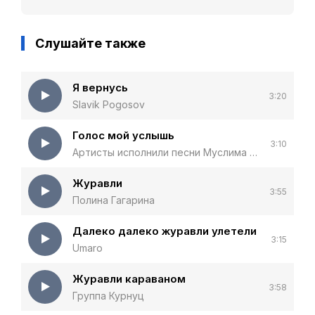
Слушайте также
Я вернусь
3:20
Slavik Pogosov
Голос мой услышь
3:10
Артисты исполнили песни Муслима Магомаева альбом
Журавли
3:55
Полина Гагарина
Далеко далеко журавли улетели
3:15
Umaro
Журавли караваном
3:58
Группа Курнуц