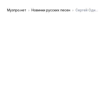
Музпро.нет
Новинки русских песен
Сергей Одинцов - Журавли
DMCA
Обратная связь
Обращение к