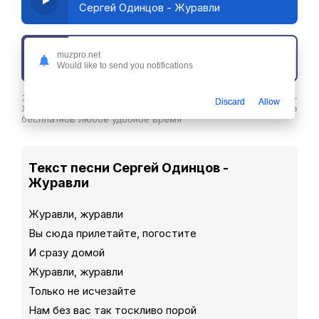
Сергей Одинцов - Журавли
muzpro.net
Скачать трек
Would like to send you notifications
Здесь вы можете скачать песню Сергей Одинцов -
Discard
Allow
Журавли в хорошем качестве или слушайте ее
бесплатнов любое удобное время
Текст песни Сергей Одинцов -
Журавли
Журавли, журавли
Вы сюда прилетайте, погостите
И сразу домой
Журавли, журавли
Только не исчезайте
Нам без вас так тоскливо порой