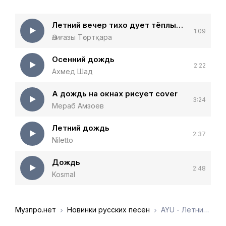
Летний вечер тихо дует тёплый ветер
1:09
Әлиғазы Төртқара
Осенний дождь
2:22
Ахмед Шад
А дождь на окнах рисует cover
3:24
Мераб Амзоев
Летний дождь
2:37
Niletto
Дождь
2:48
Kosmal
Музпро.нет
Новинки русских песен
AYU - Летний дождь