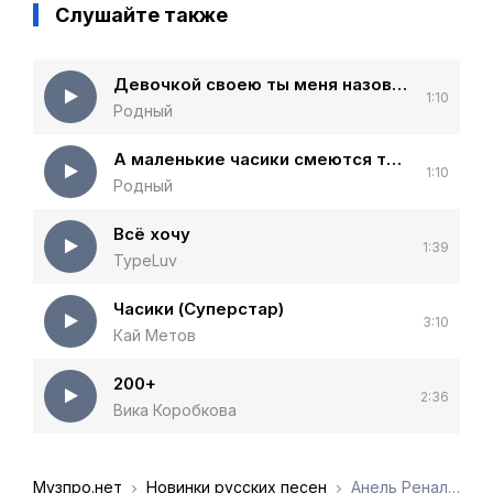
Слушайте также
Девочкой своею ты меня назови (Remix)
1:10
Родный
А маленькие часики смеются тик так
1:10
Родный
Всё хочу
1:39
TypeLuv
Часики (Суперстар)
3:10
Кай Метов
200+
2:36
Вика Коробкова
Музпро.нет
Новинки русских песен
Анель Ренальди - Red Flag