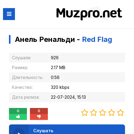
Анель Ренальди -
Red Flag
Слушали:
926
Размер:
2.17 MB
Длительность:
0:56
Качество:
320 kbps
Дата релиза:
22-07-2024, 15:13
0
0
Слушать