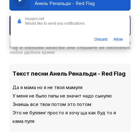
Анель Ренальди - Red Flag
muzpro.net
Would like to send you notifications
Скачать трек
Discard
Allow
Здесь вы можете скачать песню Анель Ренальди - Red
Flag в хорошем качестве или слушайте ее бесплатнов
любое удобное время
Текст песни Анель Ренальди - Red Flag
Да я мама но я не твоя мамуля
У меня не было папы не значит надо сынулю
Знаешь все твои потом это потом
Это не буллинг просто я хочу ща как буд то я
кама пуля