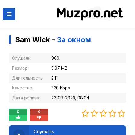
Sam Wick -
За окном
Слушали:
969
Размер:
5.07 MB
Длительность:
2:11
Качество:
320 kbps
Дата релиза:
22-08-2023, 08:04
0
0
Слушать