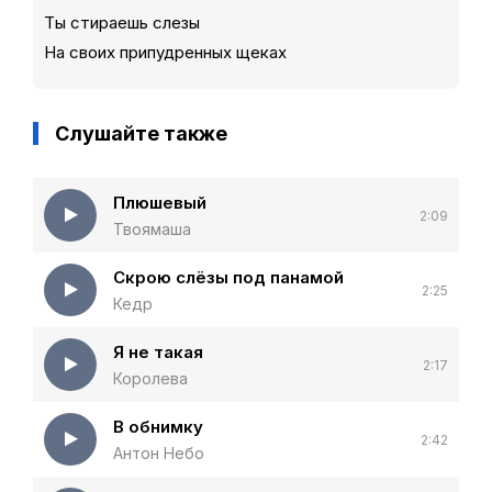
Ты стираешь слезы
На своих припудренных щеках
Слушайте также
Плюшевый
2:09
Твоямаша
Скрою слёзы под панамой
2:25
Кедр
Я не такая
2:17
Королева
В обнимку
2:42
Антон Небо