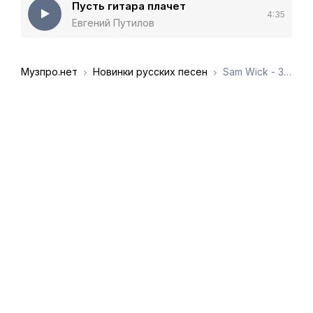
Пусть гитара плачет
4:35
Евгений Путилов
Музпро.нет
Новинки русских песен
Sam Wick - За окном