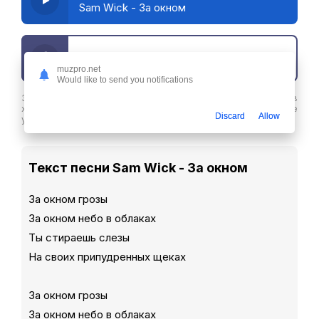
Sam Wick - За окном
Скачать трек
muzpro.net
Would like to send you notifications
Здесь вы можете скачать песню Sam Wick - За окном в
хорошем качестве или слушайте ее бесплатнов любое
Discard
Allow
удобное время
Текст песни Sam Wick - За окном
За окном грозы
За окном небо в облаках
Ты стираешь слезы
На своих припудренных щеках
За окном грозы
За окном небо в облаках