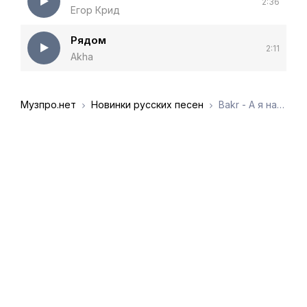
2:36
Егор Крид
Рядом
2:11
Akha
Музпро.нет
Новинки русских песен
Bakr - А я найду тебя где бы ты бы ни была