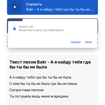
Слушать
Bakr - А я найду тебя где бы ты бы ни была
Скачать трек
muzpro.net
Would like to send you notifications
Здесь вы можете скачать песню Bakr - А я найду тебя где
бы ты бы ни была в хорошем качестве или слушайте ее
Discard
Allow
бесплатнов любое удобное время
Текст песни Bakr - А я найду тебя где
бы ты бы ни была
А я найду тебя где бы ты бы ни была
С кем бы ты бы ни была где бы ни плыла
Сигаретным пеплом
Ты потушила ведь меня м вредина