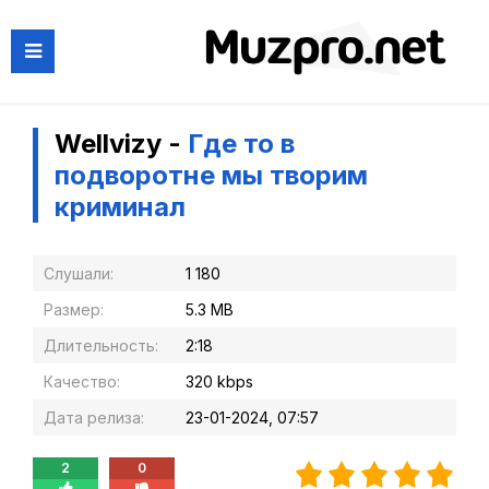
Wellvizy -
Где то в
подворотне мы творим
криминал
Слушали:
1 180
Размер:
5.3 MB
Длительность:
2:18
Качество:
320 kbps
Дата релиза:
23-01-2024, 07:57
2
0