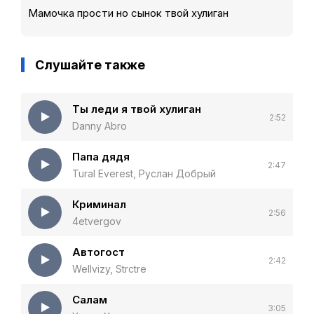
Мамочка прости но сынок твой хулиган
Слушайте также
Ты леди я твой хулиган
2:52
Danny Abro
Папа дядя
2:47
Tural Everest, Руслан Добрый
Криминал
2:56
4etvergov
Автогост
2:42
Wellvizy, Strctre
Салам
3:05