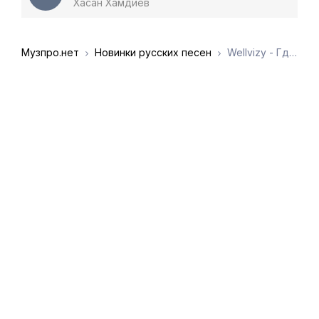
Хасан Хамдиев
Музпро.нет
Новинки русских песен
Wellvizy - Где то в подворотне мы творим криминал