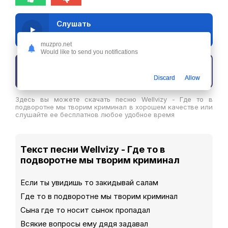
Слушать
Wellvizy - Где то в подворотне мы творим криминал
muzpro.net
Would like to send you notifications
Скачать трек
Discard
Allow
Здесь вы можете скачать песню Wellvizy - Где то в
подворотне мы творим криминал в хорошем качестве или
слушайте ее бесплатнов любое удобное время
Текст песни Wellvizy - Где то в
подворотне мы творим криминал
Если ты увидишь то закидывай салам
Где то в подворотне мы творим криминал
Сына где то носит сынок пропадал
Всякие вопросы ему дядя задавал