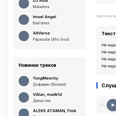
DJ Asul
Matadora
Здесь вы м
Imael Angel
Bad times
AltVerse
Текст
Papaoutai (Afro Soul)
Не надо
Не надо
Не надо
Новинки треков
Не надо
YungMeechy
Дофамин (Slowed)
Слуш
Villian, madk1d
Династия
01
ALEKS ATAMAN, Finik