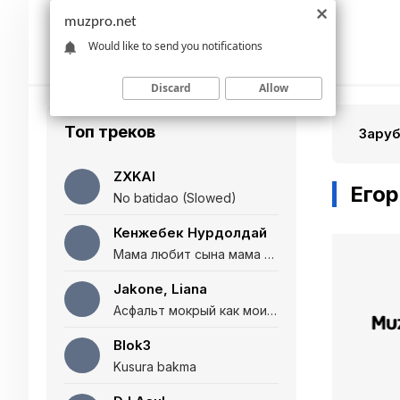
muzpro.net
Would like to send you notifications
Discard
Allow
Топ треков
Зару
ZXKAI
Егор
No batidao (Slowed)
Кенжебек Нурдолдай
Мама любит сына мама любит дочь (Полная версия)
Jakone, Liana
Асфальт мокрый как мои глаза и я нарезаю
Blok3
Kusura bakma