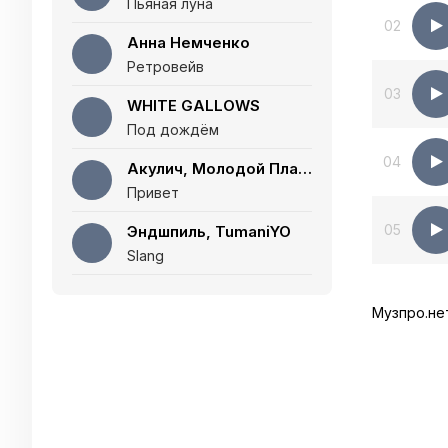
Пьяная луна
02
Анна Немченко
Ретровейв
03
WHITE GALLOWS
Под дождём
04
Акулич, Молодой Платон
Привет
05
Эндшпиль, TumaniYO
Slang
Музпро.не