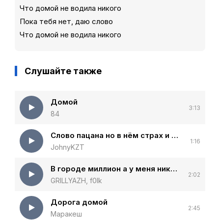
Что домой не водила никого
Пока тебя нет, даю слово
Что домой не водила никого
Слушайте также
Домой
3:13
84
Слово пацана но в нём страх и боль
1:16
JohnyKZT
В городе миллион а у меня никого
2:02
GRILLYAZH, f0lk
Дорога домой
2:45
Маракеш