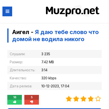
Аигел -
Я даю тебе слово что
домой не водила никого
Слушали:
3 235
Размер:
7.42 MB
Длительность:
3:14
Качество:
320 kbps
Дата релиза:
10-12-2023, 17:04
16
5