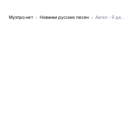
Музпро.нет
Новинки русских песен
Аигел - Я даю тебе слово что домой не водила никого